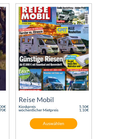
Reise Mobil
,00
€
Kioskpreis
5,50
€
Ursprünglicher
,70
€
wöchentlicher Mietpreis
1,10
€
Preis
Aktueller
war:
Preis
5,50€
ist:
Auswählen
1,10€.