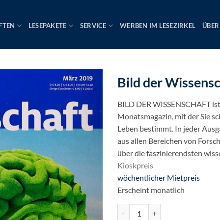
FTEN
LESEPAKETE
SERVICE
WERBEN IM LESEZIRKEL
ÜBER
Bild der Wissensc
BILD DER WISSENSCHAFT ist 
Monatsmagazin, mit der Sie s
Leben bestimmt. In jeder Aus
aus allen Bereichen von Forsc
über die faszinierendsten wiss
Kioskpreis
Ursprünglicher
wöchentlicher Mietpreis
Preis
Aktueller
Erscheint monatlich
war:
Preis
Bild der Wissenschaft Menge
8,20€
ist: