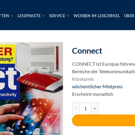
FTEN
LESEPAKETE
SERVICE
WERBEN IM LESEZIRKEL
ÜBER
Connect
CONNECT ist Europas führende
Bereiche der Telekommunikati
Kioskpreis
Ursprünglicher
wöchentlicher Mietpreis
Preis
Aktueller
Erscheint monatlich
war:
Preis
Connect Menge
7,50€
ist:
1,35€.