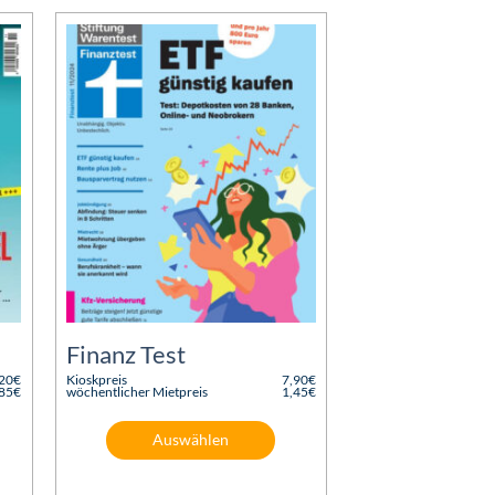
Finanz Test
,20
€
Kioskpreis
7,90
€
Ursprünglicher
,85
€
wöchentlicher Mietpreis
1,45
€
Preis
Aktueller
war:
Preis
7,90€
ist:
Auswählen
1,45€.