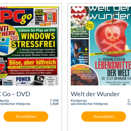
 Go – DVD
Welt der Wunder
kpreis
7,99
€
Kioskpreis
5
rünglicher
Ursprünglicher
entlicher Mietpreis
1,80
€
wöchentlicher Mietpreis
0
s
eller
Preis
Aktueller
s
war:
Preis
€
5,20€
ist:
Auswählen
Auswählen
€.
0,85€.