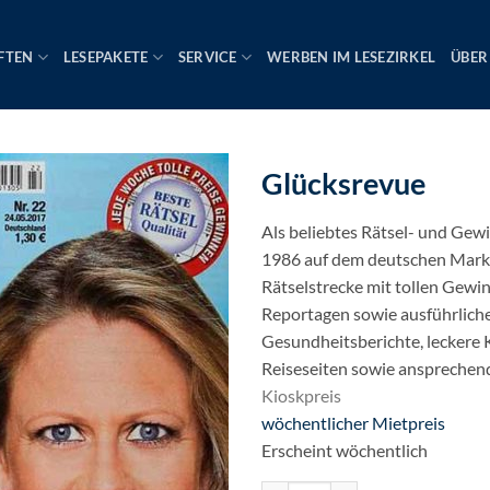
FTEN
LESEPAKETE
SERVICE
WERBEN IM LESEZIRKEL
ÜBER
Glücksrevue
Als beliebtes Rätsel- und Gew
1986 auf dem deutschen Markt
Rätselstrecke mit tollen Gewi
Reportagen sowie ausführliche
Gesundheitsberichte, leckere 
Reiseseiten sowie anspreche
Kioskpreis
Ursprünglicher
wöchentlicher Mietpreis
Preis
Aktueller
Erscheint wöchentlich
war:
Preis