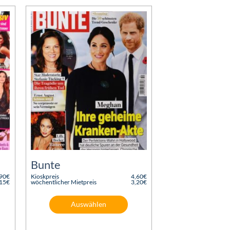
Bunte
,90
€
Kioskpreis
4,60
€
Ursprünglicher
,15
€
wöchentlicher Mietpreis
3,20
€
Preis
Aktueller
war:
Preis
4,60€
ist:
Auswählen
3,20€.