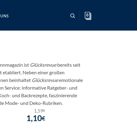
0
 UNS
innmagazin ist
Glücksrevue
bereits seit
 etabliert. Neben einer großen
nnen beinhaltet
Glücksrevue
emotionale
n Service: informative Ratgeber- und
Koch- und Backrezepte, faszinierende
nde Mode- und Deko-Rubriken.
1,59
€
1,10
€