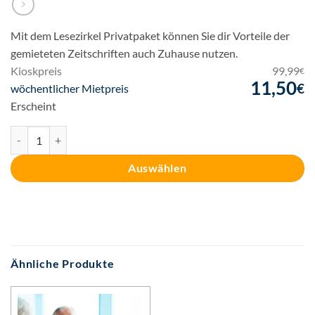
Mit dem Lesezirkel Privatpaket können Sie dir Vorteile der
gemieteten Zeitschriften auch Zuhause nutzen.
Kioskpreis
99,99
€
11,50
€
Ursprünglicher
wöchentlicher Mietpreis
Preis
Aktueller
Erscheint
war:
Preis
Privat-Paket Menge
99,99€
ist:
11,50€.
Auswählen
Ähnliche Produkte