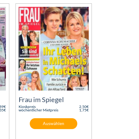
Frau im Spiegel
,89
€
Kioskpreis
2,50
€
Ursprünglicher
,35
€
wöchentlicher Mietpreis
1,75
€
Preis
Aktueller
war:
Preis
2,50€
ist:
Auswählen
1,75€.