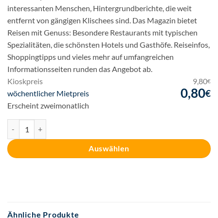
interessanten Menschen, Hintergrundberichte, die weit
entfernt von gängigen Klischees sind. Das Magazin bietet
Reisen mit Genuss: Besondere Restaurants mit typischen
Spezialitäten, die schönsten Hotels und Gasthöfe. Reiseinfos,
Shoppingtipps und vieles mehr auf umfangreichen
Informationsseiten runden das Angebot ab.
Kioskpreis
9,80
€
0,80
€
Ursprünglicher
wöchentlicher Mietpreis
Preis
Aktueller
Erscheint zweimonatlich
war:
Preis
ADAC Reisemagazin Menge
9,80€
ist:
0,80€.
Auswählen
Ähnliche Produkte