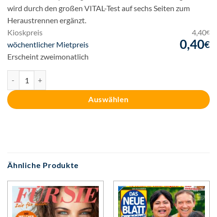
wird durch den großen VITAL-Test auf sechs Seiten zum
Heraustrennen ergänzt.
Kioskpreis
4,40
€
0,40
€
Ursprünglicher
wöchentlicher Mietpreis
Preis
Aktueller
Erscheint zweimonatlich
war:
Preis
VITAL Menge
4,40€
ist:
0,40€.
Auswählen
Ähnliche Produkte